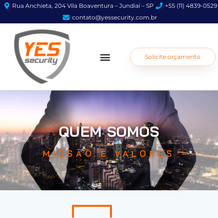
Rua Anchieta, 204 Vila Boaventura – Jundiaí – SP
+55 (11) 4839-0529
contato@yessecurity.com.br​
Solicite orçamento
QUEM SOMOS
MISSÃO E VALORES