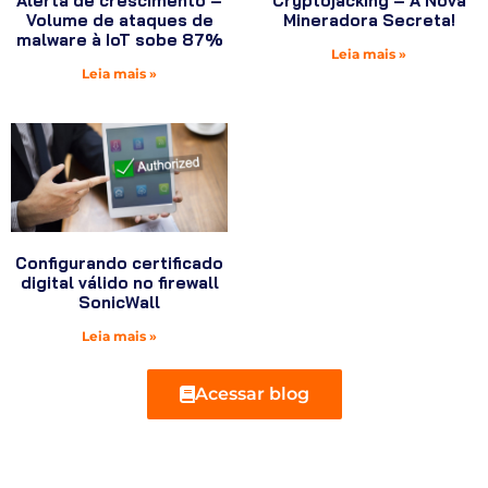
Alerta de crescimento –
Cryptojacking – A Nova
Volume de ataques de
Mineradora Secreta!
malware à IoT sobe 87%
Leia mais »
Leia mais »
Configurando certificado
digital válido no firewall
SonicWall
Leia mais »
Acessar blog