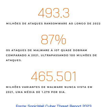
Garanta a segurança de sua rede, protegendo-se de
493.3
ameaças avançadas, obtenha mais controle e
simplifique seu gerenciamento de TI. Com os Firewalls
de próxima geração da SonicWall a sua empresa terá o
Sandbox mais avançado do mercado, SD-WAN seguro,
MILHÕES DE ATAQUES RANSOMWARE AO LONGO DE 2022
a mais robusta ferramenta de DPI-SSL e muito mais.
87
%
SAIBA MAIS
OS ATAQUES DE MALWARE À IOT QUASE DOBRAM
COMPARADO A 2021, ULTRAPASSANDO 100 MILHÕES DE
ATAQUES.
465.501
MILHÕES VARIANTES DE MALWARE NUNCA VISTA EM
2021, UMA MÉDIA DE 1.279 POR DIA.
Fonte: SonicWall Cyber Threat Report 2023