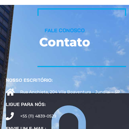
FALE CONOSCO
Contato
NOSSO ESCRITÓRIO:
Rua Anchieta, 204 Vila Boaventura – Jundiaí – SP
LIGUE PARA NÓS:
+55 (11) 4839-0529
ENVIE UM E-MAIL: