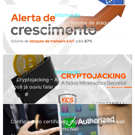
Informação
Alerta de crescimento – Volume de ataques de
malware à IoT sobe 87%
A SonicWall, fonte de inteligência líder mundial em
ameaças de...
Informação
Cryptojacking – A Nova Mineradora Secreta!
Você já ouviu falar do cryptojacking? É uma nova
moda...
How to
Configurando certificado digital válido no firewall
SonicWall