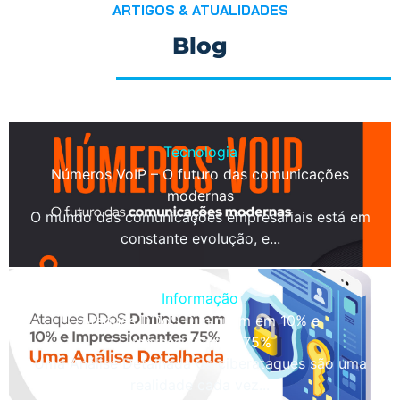
ARTIGOS & ATUALIDADES
Blog
Tecnologia
Números VoIP – O futuro das comunicações
modernas
O mundo das comunicações empresariais está em
constante evolução, e...
Informação
Ataques DDoS Diminuem em 10% e
Impressionantes 75%
Uma Análise Detalhada Os ciberataques são uma
realidade cada vez...